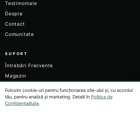
Testimoniale
Despre
Contact
Comunitate
SUPORT
Întrebări Frecvente
Magazin
Contul Meu
Folosim cookie-uri pentru funcționarea site-ului și, cu acordul
tău, pentru analiză și marketing. Detalii în
Politica de
Confidențialitate
.
LEGAL
Termeni și Condiții
Politica de Confidențialitate
Exonerare de Răspundere