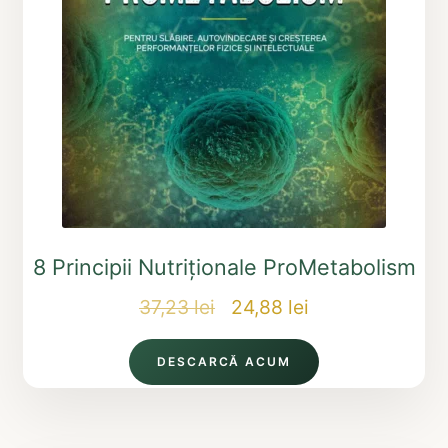
8 Principii Nutriționale ProMetabolism
Prețul
Prețul
37,23
lei
24,88
lei
inițial
curent
DESCARCĂ ACUM
a
este:
fost:
24,88 lei.
37,23 lei.