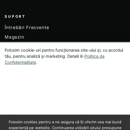
SUPORT
Întrebări Frecvente
Magazin
Contul Meu
Folosim cookie-uri pentru funcționarea site-ului și, cu acordul
tău, pentru analiză și marketing. Detalii în
Politica de
Confidențialitate
.
LEGAL
Termeni și Condiții
Politica de Confidențialitate
Exonerare de Răspundere
Politica de Returnare
Dezabonare
Folosim cookies pentru a ne asigura că îți oferim cea mai bună
Setări cookie-uri
experiență pe website. Continuarea utilizării sitului presupune