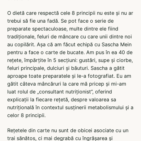
O dietă care respectă cele 8 principii nu este și nu ar
trebui să fie una fadă. Se pot face o serie de
preparate spectaculoase, multe dintre ele fiind
tradiționale, feluri de mâncare cu care unii dintre noi
au copilărit. Așa că am făcut echipă cu Sascha Mein
pentru a face o carte de bucate. Am pus în ea 40 de
rețete, împărțite în 5 secțiuni: gustări, supe și ciorbe,
feluri principale, dulciuri și băuturi. Sascha a gătit
aproape toate preparatele și le-a fotografiat. Eu am
gătit câteva mâncăruri la care mă pricep și mi-am
luat rolul de „consultant nutriționist”, oferind
explicații la fiecare rețetă, despre valoarea sa
nutrițională în contextul susținerii metabolismului și a
celor 8 principii.
Rețetele din carte nu sunt de obicei asociate cu un
trai sănătos, ci mai degrabă cu îngrășarea și