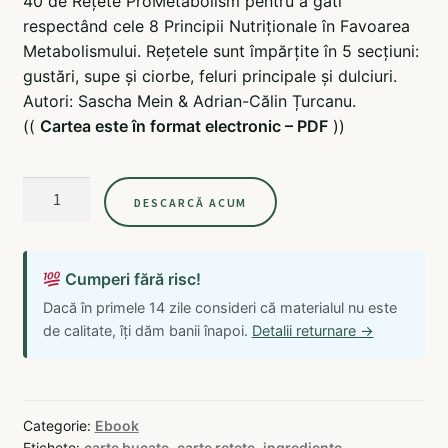
40 de Rețete ProMetabolism pentru a găti
a
este:
respectând cele 8 Principii Nutriționale în Favoarea
fost:
20,16 lei.
Metabolismului. Rețetele sunt împărțite în 5 secțiuni:
gustări, supe și ciorbe, feluri principale și dulciuri.
37,99 lei.
Autori: Sascha Mein & Adrian-Călin Țurcanu.
((
Cartea este în format electronic – PDF
))
Cantitate
DESCARCĂ ACUM
40
De
Rețete
Cumperi fără risc!
ProMetabolism
Dacă în primele 14 zile consideri că materialul nu este
de calitate, îți dăm banii înapoi.
Detalii returnare →
Categorie:
Ebook
Etichete:
carte bucate
,
carte retete
,
ingrediente
,