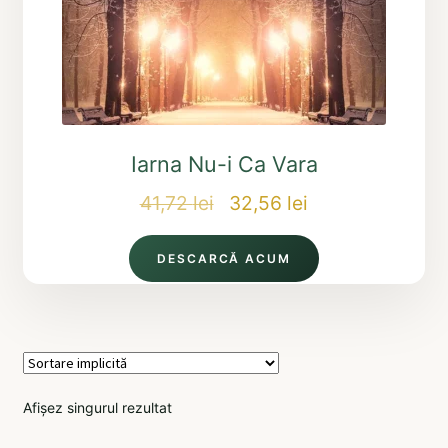
Iarna Nu-i Ca Vara
Prețul
Prețul
41,72
lei
32,56
lei
inițial
curent
DESCARCĂ ACUM
a
este:
fost:
32,56 lei.
41,72 lei.
Afișez singurul rezultat