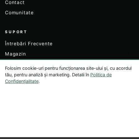
Contact
Comunitate
SUPORT
Întrebări Frecvente
Magazin
Contul Meu
Folosim cookie-uri pentru funcționarea site-ului și, cu acordul
tău, pentru analiză și marketing. Detalii în
Politica de
Confidențialitate
.
LEGAL
Termeni și Condiții
Politica de Confidențialitate
Exonerare de Răspundere
Politica de Returnare
Dezabonare