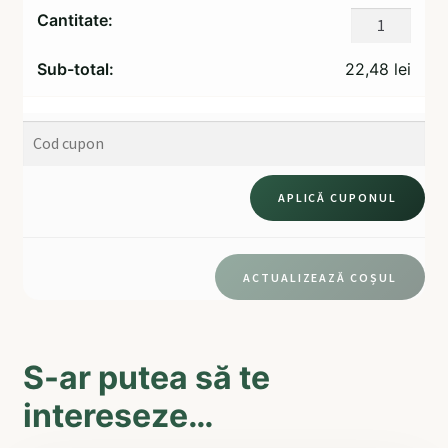
Cantitate
AntiVirus
ProMetaboli
22,48
lei
APLICĂ CUPONUL
ACTUALIZEAZĂ COȘUL
S-ar putea să te
intereseze…