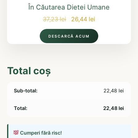
În Căutarea Dietei Umane
Prețul
Prețul
37,23
lei
26,44
lei
inițial
curent
DESCARCĂ ACUM
a
este:
fost:
26,44 lei.
37,23 lei.
Total coș
22,48
lei
22,48
lei
Cumperi fără risc!